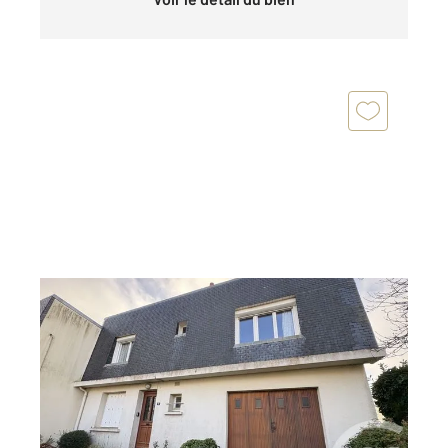
LA RICHARDAIS 35
2
100,16 m
, 6 pièces
Ref : 1790
Maison à vendre
305 950 €