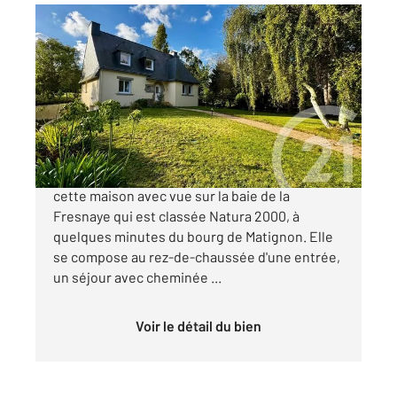
MATIGNON 22
2
159,68 m
, 7 pièces
Ref : 1475
Maison à vendre
670 720 €
CENTURY 21 DUFEIL INVEST vous propose
cette maison avec vue sur la baie de la
Fresnaye qui est classée Natura 2000, à
quelques minutes du bourg de Matignon. Elle
se compose au rez-de-chaussée d'une entrée,
un séjour avec cheminée ...
Voir le détail du bien