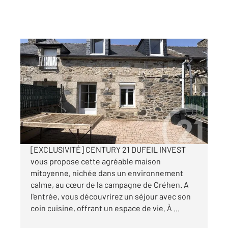
CREHEN 22
2
54,42 m
, 3 pièces
Ref : 1848
Maison à vendre
137 800 €
Visiter le site dédié
[EXCLUSIVITÉ] CENTURY 21 DUFEIL INVEST
vous propose cette agréable maison
mitoyenne, nichée dans un environnement
calme, au cœur de la campagne de Créhen. A
l'entrée, vous découvrirez un séjour avec son
coin cuisine, offrant un espace de vie. À ...