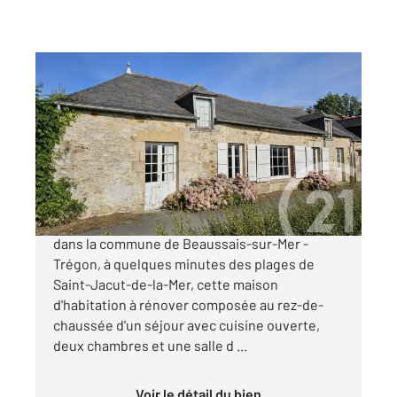
BEAUSSAIS SUR MER 22
2
183,38 m
, 4 pièces
Ref : 1877
Maison à vendre
258 475 €
CENTURY 21 DUFEIL INVEST vous propose
dans la commune de Beaussais-sur-Mer -
Trégon, à quelques minutes des plages de
Saint-Jacut-de-la-Mer, cette maison
d'habitation à rénover composée au rez-de-
chaussée d'un séjour avec cuisine ouverte,
deux chambres et une salle d ...
Voir le détail du bien