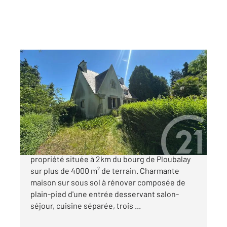
BEAUSSAIS SUR MER 22
2
88,31 m
, 5 pièces
Ref : 1873
Maison à vendre
295 400 €
Century 21 DUFEIL INVEST vous propose cette
propriété située à 2km du bourg de Ploubalay
sur plus de 4000 m² de terrain. Charmante
maison sur sous sol à rénover composée de
plain-pied d'une entrée desservant salon-
séjour, cuisine séparée, trois ...