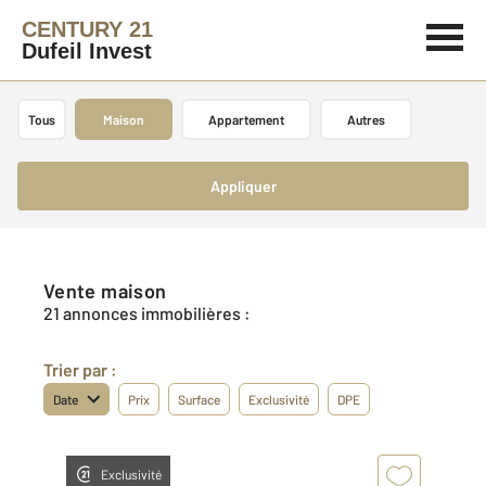
CENTURY 21
Dufeil Invest
Tous
Maison
Appartement
Autres
Appliquer
Vente maison
21 annonces immobilières :
Trier par :
Date
Prix
Surface
Exclusivité
DPE
Exclusivité