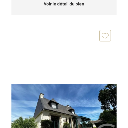
Voir le détail du bien
PLANCOET 22
2
138,70 m
, 5 pièces
Ref : 30
Maison à vendre
284 850 €