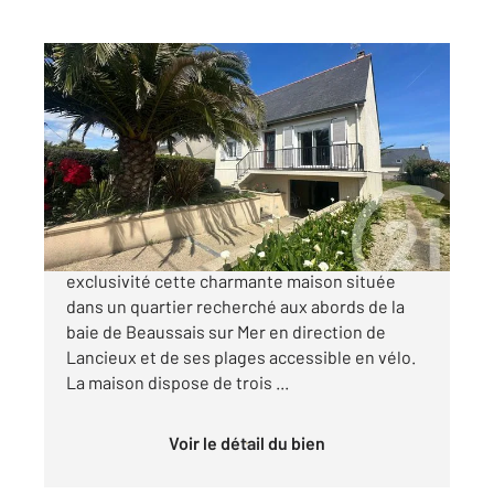
BEAUSSAIS SUR MER 22
2
70 m
, 3 pièces
Ref : 1885
Maison à vendre
242 650 €
Century21 Dufeil Invest vous propose en
exclusivité cette charmante maison située
dans un quartier recherché aux abords de la
baie de Beaussais sur Mer en direction de
Lancieux et de ses plages accessible en vélo.
La maison dispose de trois ...
Voir le détail du bien