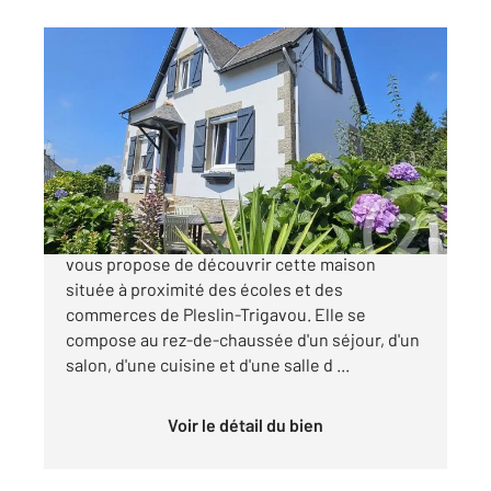
PLESLIN TRIGAVOU 22
2
84 m
, 5 pièces
Ref : 1199
Maison à vendre
221 550 €
CENTURY 21 Dufeil Invest Beaussais-sur-mer,
vous propose de découvrir cette maison
située à proximité des écoles et des
commerces de Pleslin-Trigavou. Elle se
compose au rez-de-chaussée d'un séjour, d'un
salon, d'une cuisine et d'une salle d ...
Voir le détail du bien