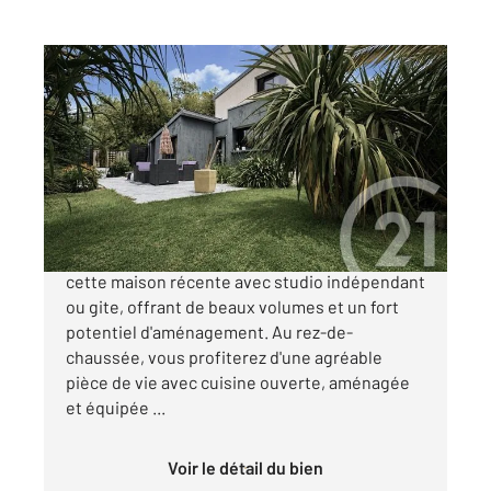
ST JACUT DE LA MER 22
2
137 m
, 4 pièces
Ref : 1869
Maison à vendre
534 480 €
CENTURY 21 DUFEIL INVEST vous propose
cette maison récente avec studio indépendant
ou gite, offrant de beaux volumes et un fort
potentiel d'aménagement. Au rez-de-
chaussée, vous profiterez d'une agréable
pièce de vie avec cuisine ouverte, aménagée
et équipée ...
Voir le détail du bien