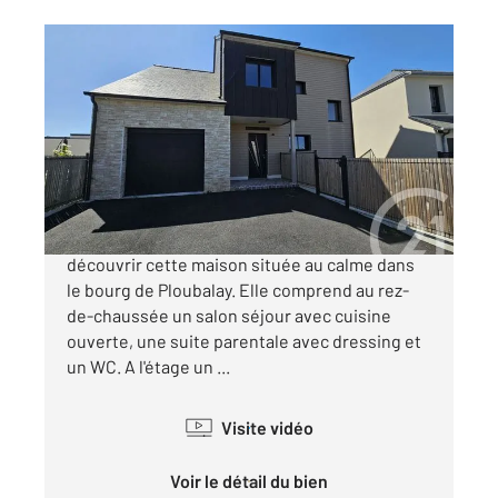
BEAUSSAIS SUR MER 22
2
121,16 m
, 5 pièces
Ref : 1796
Maison à vendre
398 240 €
CENTURY 21 Dufeil Invest vous propose de
découvrir cette maison située au calme dans
le bourg de Ploubalay. Elle comprend au rez-
de-chaussée un salon séjour avec cuisine
ouverte, une suite parentale avec dressing et
un WC. A l'étage un ...
Visite vidéo
Voir le détail du bien