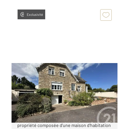
Exclusivité
ST LUNAIRE 35
2
156,29 m
, 5 pièces
Ref : 1738
Maison à vendre
699 016 €
Century21 Dufeil Invest vous propose cette
propriété composée d'une maison d'habitation