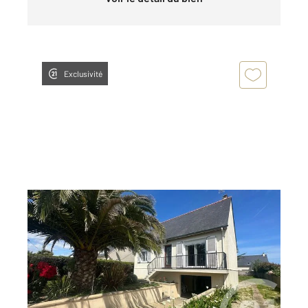
Exclusivité
BEAUSSAIS SUR MER 22
2
70 m
, 3 pièces
Ref : 1864
Maison à vendre
299 620 €