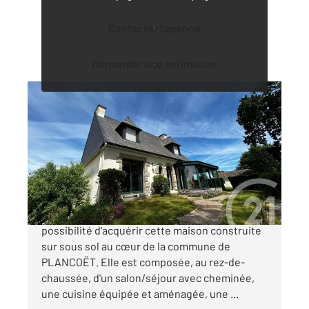
Contacter l'agence
Demander une estimation
PLANCOET 22
2
138,70 m
, 5 pièces
Ref : 1866
Maison à vendre
284 850 €
CENTURY 21 Dufeil Invest vous offre la
possibilité d'acquérir cette maison construite
sur sous sol au cœur de la commune de
PLANCOËT. Elle est composée, au rez-de-
chaussée, d'un salon/séjour avec cheminée,
une cuisine équipée et aménagée, une ...