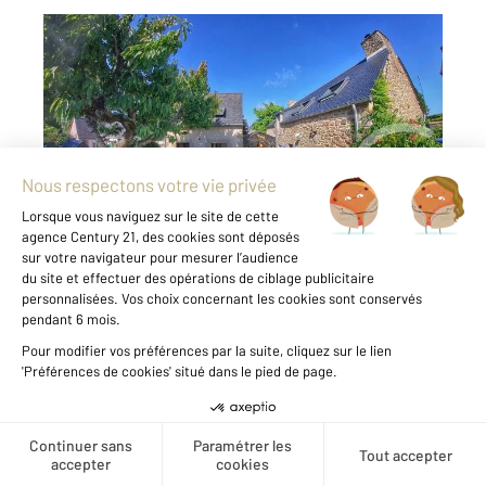
ST JACUT DE LA MER 22
2
171,14 m
, 4 pièces
Ref : 1821
Maison à vendre
754 560 €
Century21 DUFEIL INVEST vous propose cette
propriété nichée dans le charmant village de
SaintJacutdelaMer. Cette maison en pierre
d'environs 170m² vous offre un cadre de vie
paisible, à deux pas du littoral. Le séjour de
62m² s'ouvre sur ...
Voir le détail du bien
Créer une alerte