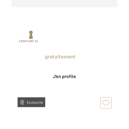
Prenez un temps d'avance sur le marché
en profitant
gratuitement
des Ventes
Privées CENTURY 21.
J'en profite
Exclusivité