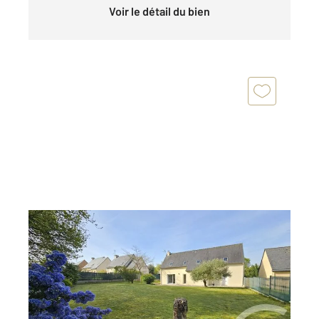
Voir le détail du bien
BEAUSSAIS SUR MER 22
2
180,97 m
, 7 pièces
Ref : 1844
Maison à vendre
549 142 €