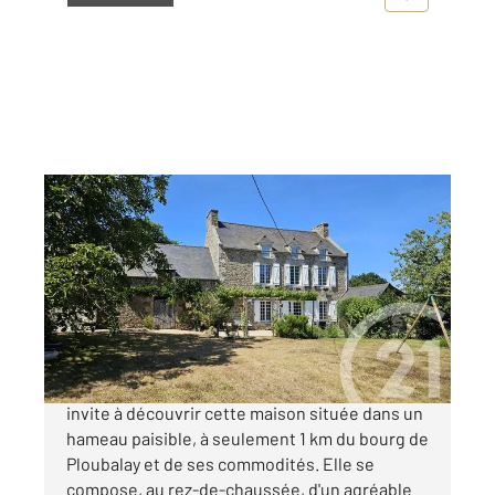
BEAUSSAIS SUR MER 22
2
158,03 m
, 6 pièces
Ref : 952
Maison à vendre
544 960 €
EXCLUSIVITÉ CENTURY 21 Dufeil Invest vous
invite à découvrir cette maison située dans un
hameau paisible, à seulement 1 km du bourg de
Ploubalay et de ses commodités. Elle se
compose, au rez-de-chaussée, d'un agréable