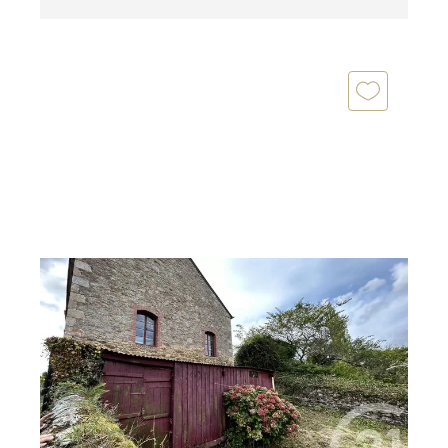
PLANCOET 22
2
80 m
, 4 pièces
Ref : 1554
Maison à vendre
71 700 €