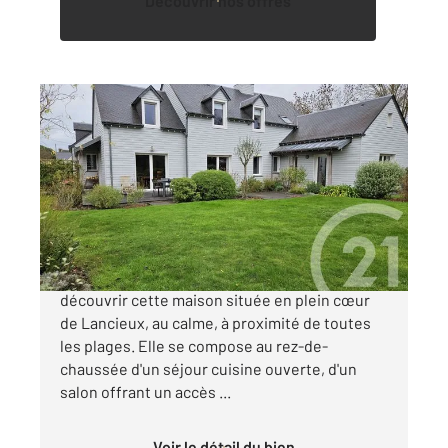
Découvrir nos offres
LANCIEUX 22
2
227,42 m
, 7 pièces
Ref : 1798
Maison à vendre
1 508 000 €
CENTURY 21 Dufeil Invest vous propose de
découvrir cette maison située en plein cœur
de Lancieux, au calme, à proximité de toutes
les plages. Elle se compose au rez-de-
chaussée d'un séjour cuisine ouverte, d'un
salon offrant un accès ...
Voir le détail du bien