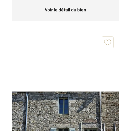
Voir le détail du bien
BEAUSSAIS SUR MER 22
2
100,38 m
, 4 pièces
Ref : 1882
Maison à vendre
221 550 €